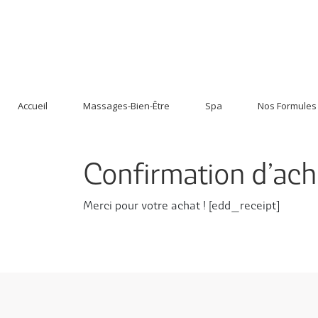
Aller
Aller
à
au
la
contenu
Accueil
Massages-Bien-Être
Spa
Nos Formules
navigation
Confirmation d’ach
Merci pour votre achat ! [edd_receipt]