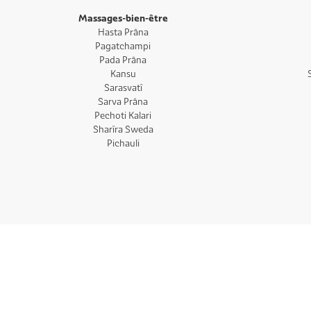
Massages-bien-être
Hasta Prâna
Pagatchampi
Pada Prâna
Kansu
Sarasvatî
Sarva Prâna
Pechoti Kalari
Sharîra Sweda
Pichauli