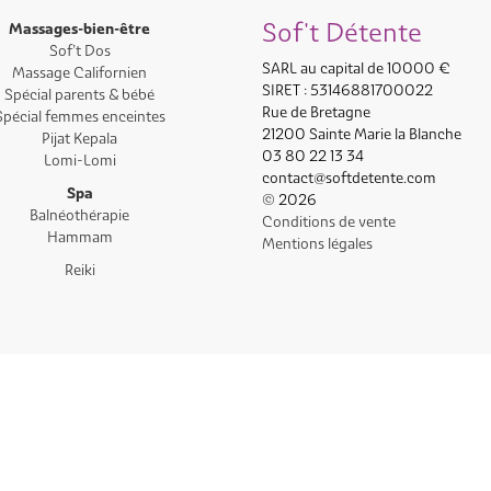
Sof't Détente
Massages-bien-être
Sof’t Dos
SARL au capital de 10000 €
Massage Californien
SIRET : 53146881700022
Spécial parents & bébé
Rue de Bretagne
Spécial femmes enceintes
21200 Sainte Marie la Blanche
Pijat Kepala
03 80 22 13 34
Lomi-Lomi
contact@softdetente.com
Spa
© 2026
Balnéothérapie
Conditions de vente
Hammam
Mentions légales
Reiki