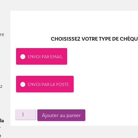
re
CHOISISSEZ VOTRE TYPE DE CHÈQ
ENVOI PAR EMAIL
ENVOI PAR LA POSTE
ez
quantité
Ajouter au panier
de
la
Pagatchampi
r
e