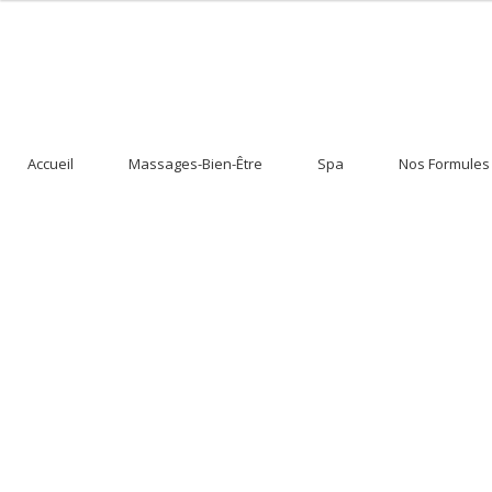
Aller
Aller
à
au
la
contenu
Accueil
Massages-Bien-Être
Spa
Nos Formules
navigation