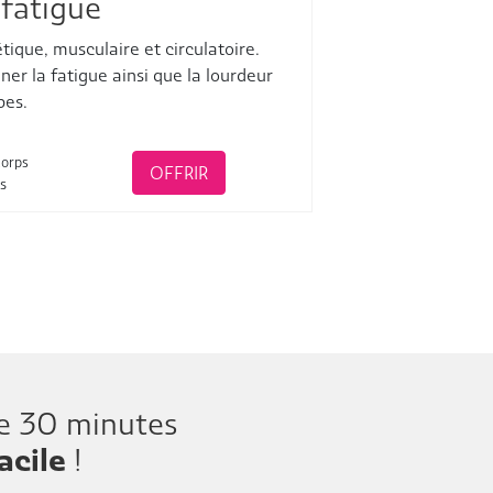
 fatigue
tique, musculaire et circulatoire.
ner la fatigue ainsi que la lourdeur
bes.
corps
OFFRIR
s
de 30 minutes
acile
!