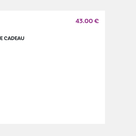
43.00
€
UE CADEAU