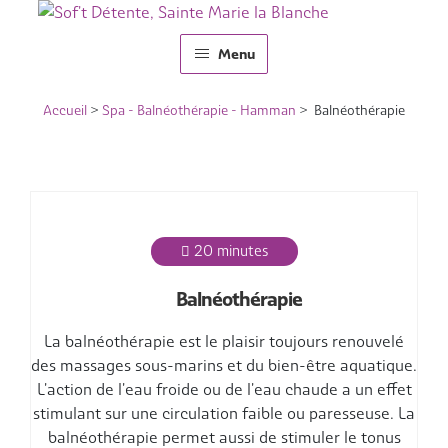
Aller
Aller
Menu
à
au
la
contenu
Accueil
navigation
Accueil
>
Spa - Balnéothérapie - Hamman
> Balnéothérapie
Idées Cadeaux
Carte Cadeau – Montant libre
Massages-bien-être
20 minutes
Spa
Balnéothérapie
Nos formules
La balnéothérapie est le plaisir toujours renouvelé
Reiki
des massages sous-marins et du bien-être aquatique.
L'action de l'eau froide ou de l'eau chaude a un effet
Les produits
stimulant sur une circulation faible ou paresseuse. La
balnéothérapie permet aussi de stimuler le tonus