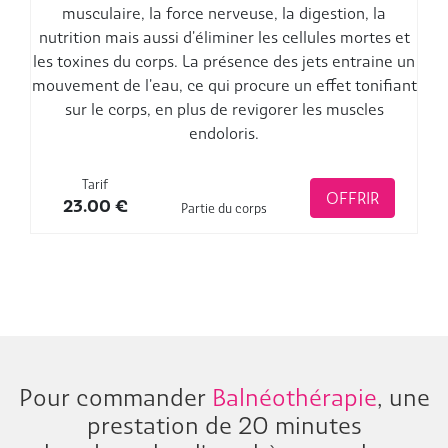
Nous contacter
musculaire, la force nerveuse, la digestion, la
nutrition mais aussi d'éliminer les cellules mortes et
Tél. 03 80 22 13 34
les toxines du corps. La présence des jets entraine un
mouvement de l'eau, ce qui procure un effet tonifiant
Mon compte
sur le corps, en plus de revigorer les muscles
Mon panier
endoloris.
Tarif
OFFRIR
23.00
€
Partie du corps
Pour commander
Balnéothérapie
, une
prestation de 20 minutes