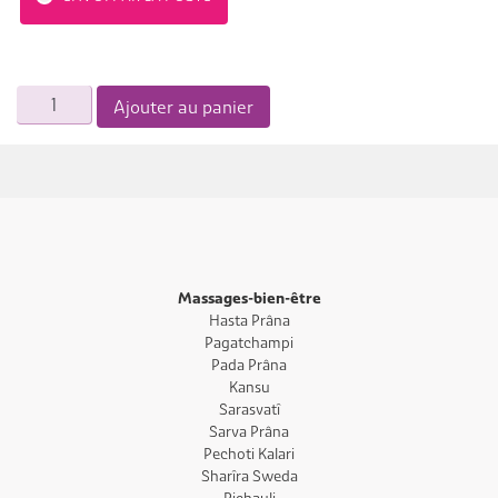
quantité
Ajouter au panier
de
Balnéothérapie
Massages-bien-être
Hasta Prâna
Pagatchampi
Pada Prâna
Kansu
Sarasvatî
Sarva Prâna
Pechoti Kalari
Sharîra Sweda