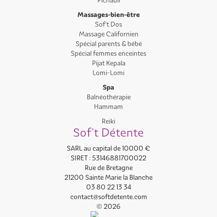
Pichauli
Massages-bien-être
Sof’t Dos
Massage Californien
Spécial parents & bébé
Spécial femmes enceintes
Pijat Kepala
Lomi-Lomi
Spa
Balnéothérapie
Hammam
Reiki
Sof't Détente
SARL au capital de 10000 €
SIRET : 53146881700022
Rue de Bretagne
21200 Sainte Marie la Blanche
03 80 22 13 34
contact@softdetente.com
© 2026