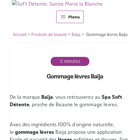
Aller
Aller
Menu
à
au
la
contenu
Accueil
navigation
Accueil
>
Produits de beauté
>
Baïja
> Gommage lèvres Baïja
Idées Cadeaux
Carte Cadeau – Montant libre
minutes
Massages-bien-être
Gommage lèvres Baïja
Spa
De la marque
Baïja
, vous retrouverez au
Spa Soft
Nos formules
Détente
, proche de Beaune le gommage lèvres.
Reiki
Avec des ingrédients 100% d'origine naturelle,
Les produits
le
gommage lèvres
Baïja propose une application
facile et garantit des
lèvres
exfoliées et douces. Son