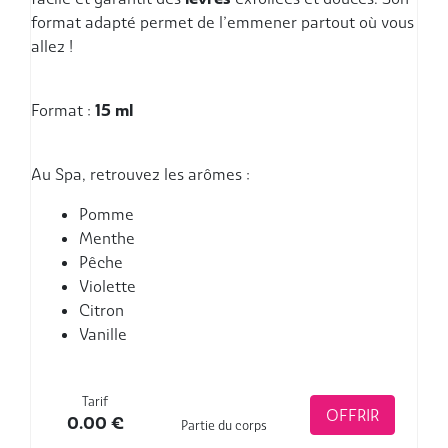
Nous contacter
format adapté permet de l’emmener partout où vous
Tél. 03 80 22 13 34
allez !
Mon compte
Format :
15 ml
Mon panier
Au Spa, retrouvez les arômes :
Pomme
Menthe
Pêche
Violette
Citron
Vanille
Tarif
OFFRIR
0.00
€
Partie du corps