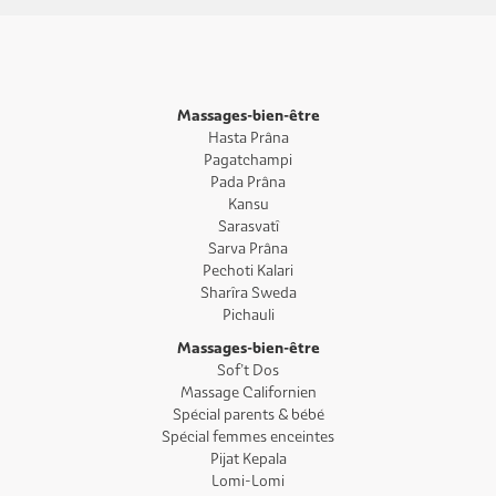
Massages-bien-être
Hasta Prâna
Pagatchampi
Pada Prâna
Kansu
Sarasvatî
Sarva Prâna
Pechoti Kalari
Sharîra Sweda
Pichauli
Massages-bien-être
Sof’t Dos
Massage Californien
Spécial parents & bébé
Spécial femmes enceintes
Pijat Kepala
Lomi-Lomi